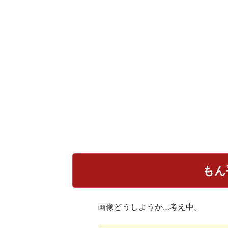
もん
画像どうしようか…考え中。