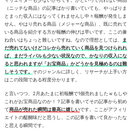
（ニッチな商品）の記事ばかり書いていても、やっぱりま
とまった収入にはなってくれませんし中々報酬が発生しま
せん。やはり売れる商品（メジャーな商品）、既に売れて
いる商品を紹介する方が報酬の伸びは早いです。ここの兼
ね合いはちょっと難しいですね。なので理想としては、
ま
だ売れてないけどコレから売れていく商品を見つけられれ
ば、まだライバルも少ない状況なので、かなりの収入にな
ると思われますが「お宝商品」かどうかを見極めるのは難
しそうです。
そのジャンルに詳しく、リサーチが上手い方
はこの段階である程度分かります。
と言いつつ、2月あたまに初報酬で1個売れましたｗもしや
これがお宝商品なのか！？記事を書いてその記事から初め
て
商品が売れた瞬間は最高に嬉しい
です。ここがアフィリ
エイトの醍醐味だと思うし、この記事を書いて良かったな
と思える瞬間です。