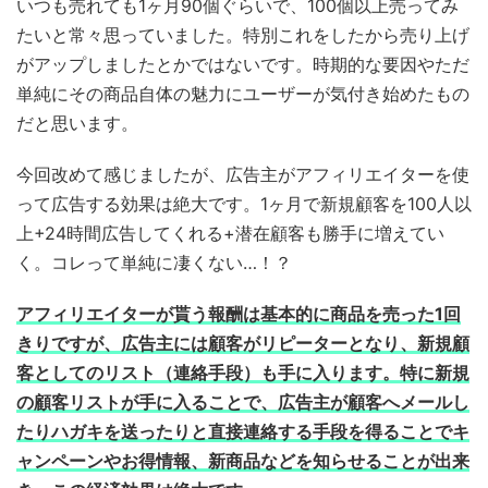
いつも売れても1ヶ月90個ぐらいで、100個以上売ってみ
たいと常々思っていました。特別これをしたから売り上げ
がアップしましたとかではないです。時期的な要因やただ
単純にその商品自体の魅力にユーザーが気付き始めたもの
だと思います。
今回改めて感じましたが、広告主がアフィリエイターを使
って広告する効果は絶大です。1ヶ月で新規顧客を100人以
上+24時間広告してくれる+潜在顧客も勝手に増えてい
く。コレって単純に凄くない…！？
アフィリエイターが貰う報酬は基本的に商品を売った1回
きりですが、広告主には顧客がリピーターとなり、新規顧
客としてのリスト（連絡手段）も手に入ります。特に新規
の顧客リストが手に入ることで、広告主が顧客へメールし
たりハガキを送ったりと直接連絡する手段を得ることでキ
ャンペーンやお得情報、新商品などを知らせることが出来